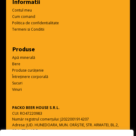
Informatii
Contul meu
Cum comand
Politica de confidentialitate
Termeni si Conditii
Produse
Apă minerală
Bere
Produse curățenie
Întreținere corporală
Sucuri
Vinuri
PACKO BEER HOUSE S.R.L.
CUI: RO47220983
Număr registrul comerțului: J2022001914207
Adresa: JUD. HUNEDOARA, MUN. ORĂŞTIE, STR. ARMATEI, BL.2,
SC.A, ET.1, AP.5