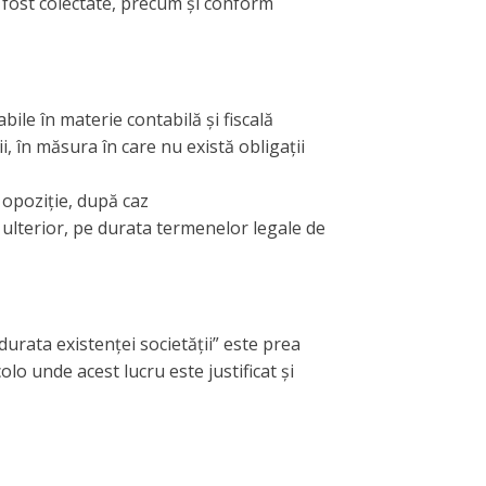
 fost colectate, precum și conform
ile în materie contabilă și fiscală
i, în măsura în care nu există obligații
opoziție, după caz
și ulterior, pe durata termenelor legale de
urata existenței societății” este prea
olo unde acest lucru este justificat și