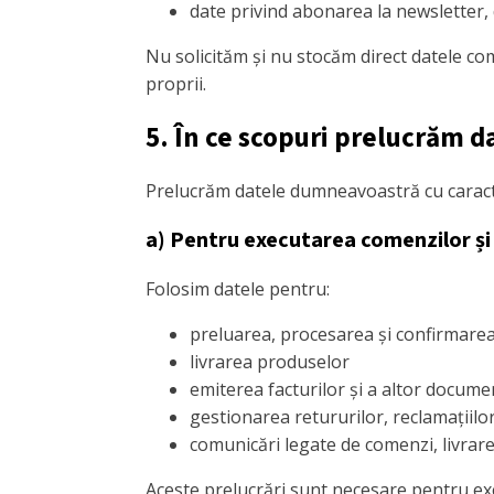
date privind abonarea la newsletter,
Nu solicităm și nu stocăm direct datele com
proprii.
5. În ce scopuri prelucrăm d
Prelucrăm datele dumneavoastră cu caract
a) Pentru executarea comenzilor și 
Folosim datele pentru:
preluarea, procesarea și confirmare
livrarea produselor
emiterea facturilor și a altor documen
gestionarea retururilor, reclamațiilor 
comunicări legate de comenzi, livrare
Aceste prelucrări sunt necesare pentru ex