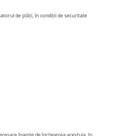
orul de plăți, în condiții de securitate
cesare înainte de încheierea acestuia, în