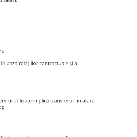
cru
n baza relațiilor contractuale și a
icii utilizate implică transferuri în afara
PR.