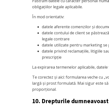
Păstrăm datele cu caracter personal numai
obligațiilor legale aplicabile.
În mod orientativ:
datele aferente comenzilor și documen
datele contului de client se păstrează
legale contrare
datele utilizate pentru marketing se
datele privind reclamațiile, litigiile 
prescripție
La expirarea termenelor aplicabile, datele 
Te corectez și aici: formularea veche cu „
largă și prost formulată. Mai sigur este să 
proporțional.
10. Drepturile dumneavoast