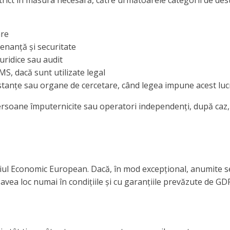
are
tenanță și securitate
juridice sau audit
S, dacă sunt utilizate legal
, instanțe sau organe de cercetare, când legea impune acest lu
ersoane împuternicite sau operatori independenți, după caz, î
țiul Economic European. Dacă, în mod excepțional, anumite serv
vea loc numai în condițiile și cu garanțiile prevăzute de GD