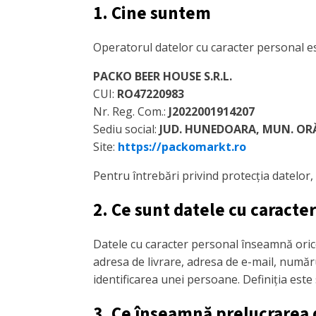
1. Cine suntem
Operatorul datelor cu caracter personal es
PACKO BEER HOUSE S.R.L.
CUI:
RO47220983
Nr. Reg. Com.:
J2022001914207
Sediu social:
JUD. HUNEDOARA, MUN. ORĂȘTI
Site:
https://packomarkt.ro
Pentru întrebări privind protecția datelor, 
2. Ce sunt datele cu caracte
Datele cu caracter personal înseamnă orice 
adresa de livrare, adresa de e-mail, număru
identificarea unei persoane. Definiția este
3. Ce înseamnă prelucrarea 