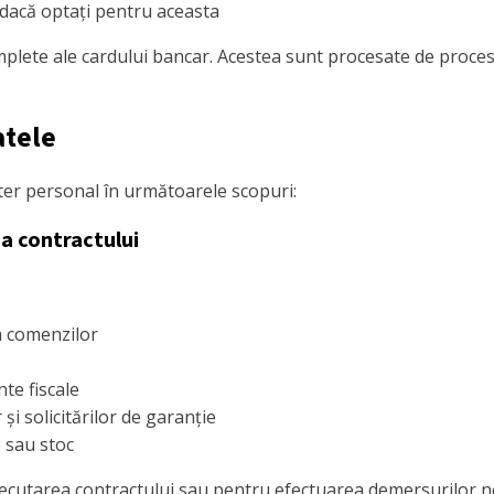
 dacă optați pentru aceasta
plete ale cardului bancar. Acestea sunt procesate de procesat
atele
er personal în următoarele scopuri:
a contractului
a comenzilor
te fiscale
și solicitărilor de garanție
 sau stoc
ecutarea contractului sau pentru efectuarea demersurilor ne