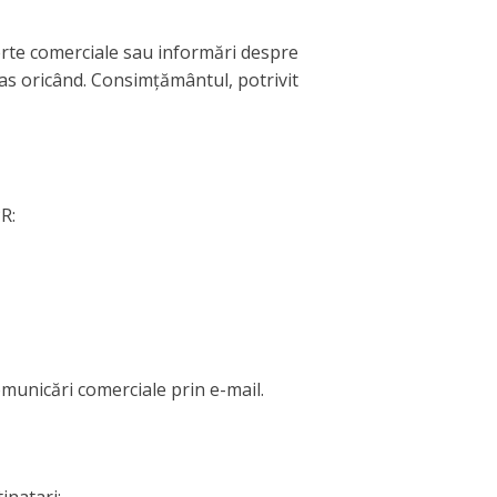
erte comerciale sau informări despre
ras oricând. Consimțământul, potrivit
R:
omunicări comerciale prin e-mail.
inatari: