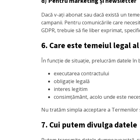
d) Pentru marketing și newsletter
Dacă v-ați abonat sau dacă există un temei
campanii. Pentru comunicările care necesită
GDPR, trebuie să fie liber exprimat, specifi
6. Care este temeiul legal al
În funcție de situație, prelucrăm datele î
executarea contractului
obligație legală
interes legitim
consimțământ, acolo unde este nece
Nu tratăm simpla acceptare a Termenilor și
7. Cui putem divulga datele
Putem transmite datele dumneavoastră, str