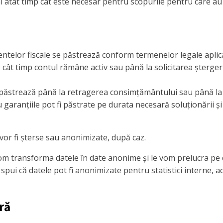
 atât timp cât este necesar pentru scopurile pentru care au
telor fiscale se păstrează conform termenelor legale aplicab
 cât timp contul rămâne activ sau până la solicitarea ștergeri
 păstrează până la retragerea consimțământului sau până la 
sau garanțiile pot fi păstrate pe durata necesară soluționării 
vor fi șterse sau anonimizate, după caz.
vom transforma datele în date anonime și le vom prelucra pe d
spui că datele pot fi anonimizate pentru statistici interne, ac
ră