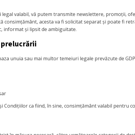
 legal valabil, vă putem transmite newslettere, promoții, of
 consimțământ, acesta va fi solicitat separat și poate fi ret
c, informat și lipsit de ambiguitate.
 prelucrării
n baza unuia sau mai multor temeiuri legale prevăzute de GDP
sar
 Condițiilor ca fiind, în sine, consimțământ valabil pentru c
ict în măsura necesară, către următoarele categorii de dest