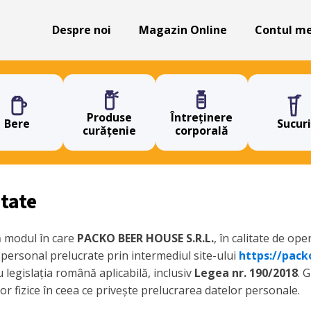
Despre noi
Magazin Online
Contul m
Produse
Întreținere
Bere
Sucuri
curățenie
corporală
itate
că modul în care
PACKO BEER HOUSE S.R.L.
, în calitate de ope
 personal prelucrate prin intermediul site-ului
https://pack
u legislația română aplicabilă, inclusiv
Legea nr. 190/2018
. 
r fizice în ceea ce privește prelucrarea datelor personale.