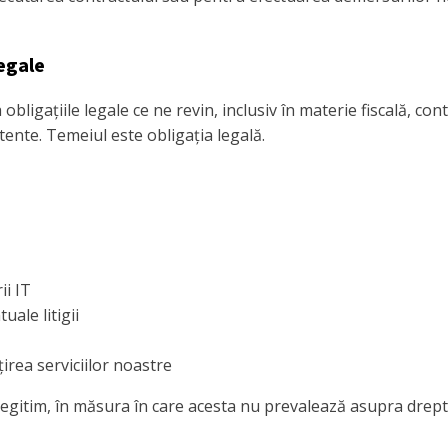
legale
ligațiile legale ce ne revin, inclusiv în materie fiscală, co
tente. Temeiul este obligația legală.
ii IT
ale litigii
țirea serviciilor noastre
legitim, în măsura în care acesta nu prevalează asupra dreptu