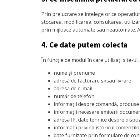
Prin prelucrare se înțelege orice operațiun
stocarea, modificarea, consultarea, utiliza
prin mijloace automate sau neautomate. Ace
4. Ce date putem colecta
În funcție de modul în care utilizați site-u
nume și prenume
adresă de facturare și/sau livrare
adresă de e-mail
număr de telefon
informații despre comandă, produse
informații necesare emiterii documen
adresa IP, date tehnice despre dispo
informații privind istoricul comenzilor
date furnizate prin formulare de conta