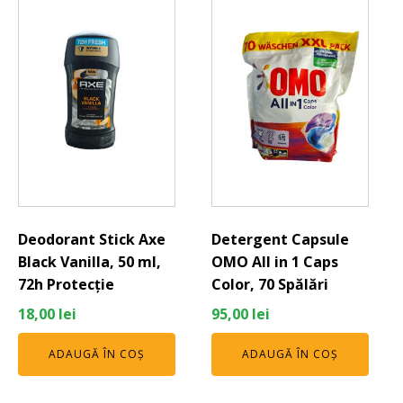
Deodorant Stick Axe
Detergent Capsule
Black Vanilla, 50 ml,
OMO All in 1 Caps
72h Protecție
Color, 70 Spălări
18,00
lei
95,00
lei
ADAUGĂ ÎN COȘ
ADAUGĂ ÎN COȘ