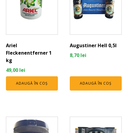
Ariel
Augustiner Hell 0,5l
Fleckenentferner 1
8,70
lei
kg
49,00
lei
ADAUGĂ ÎN COȘ
ADAUGĂ ÎN COȘ