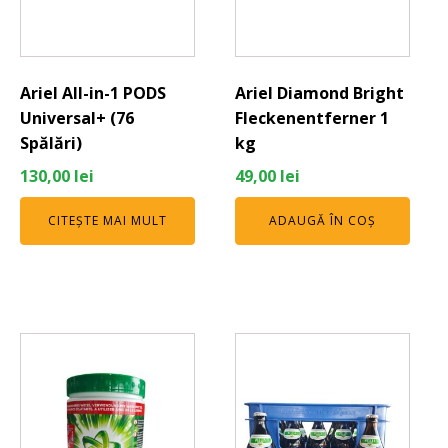
Ariel All-in-1 PODS
Ariel Diamond Bright
Universal+ (76
Fleckenentferner 1
Spălări)
kg
130,00
lei
49,00
lei
CITEȘTE MAI MULT
ADAUGĂ ÎN COȘ