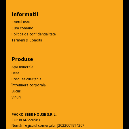
Informatii
Contul meu
Cum comand
Politica de confidentialitate
Termeni si Conditii
Produse
Apă minerală
Bere
Produse curățenie
Întreținere corporală
Sucuri
Vinuri
PACKO BEER HOUSE S.R.L.
CUI: RO47220983
Număr registrul comerțului: J2022001914207