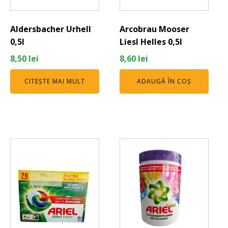
Aldersbacher Urhell
Arcobrau Mooser
0,5l
Liesl Helles 0,5l
8,50
lei
8,60
lei
CITEȘTE MAI MULT
ADAUGĂ ÎN COȘ