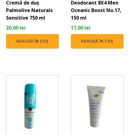
Cremă de duș
Deodorant 8X4 Men
Palmolive Naturals
Oceanic Boost No.17,
Sensitive 750 ml
150 ml
20,00
lei
17,00
lei
ADAUGĂ ÎN COȘ
ADAUGĂ ÎN COȘ