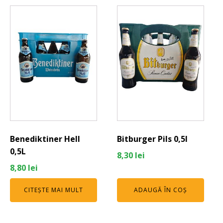
Benediktiner Hell
Bitburger Pils 0,5l
0,5L
8,30
lei
8,80
lei
CITEȘTE MAI MULT
ADAUGĂ ÎN COȘ