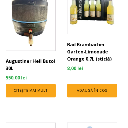
Bad Brambacher
Garten-Limonade
Orange 0.7L (sticlă)
Augustiner Hell Butoi
30L
8,00
lei
550,00
lei
CITEȘTE MAI MULT
ADAUGĂ ÎN COȘ