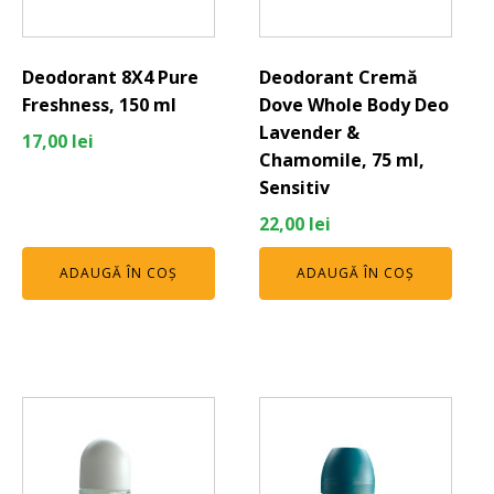
Deodorant 8X4 Pure
Deodorant Cremă
Freshness, 150 ml
Dove Whole Body Deo
Lavender &
17,00
lei
Chamomile, 75 ml,
Sensitiv
22,00
lei
ADAUGĂ ÎN COȘ
ADAUGĂ ÎN COȘ