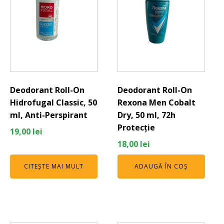
Deodorant Roll-On
Deodorant Roll-On
Hidrofugal Classic, 50
Rexona Men Cobalt
ml, Anti-Perspirant
Dry, 50 ml, 72h
Protecție
19,00
lei
18,00
lei
CITEȘTE MAI MULT
ADAUGĂ ÎN COȘ