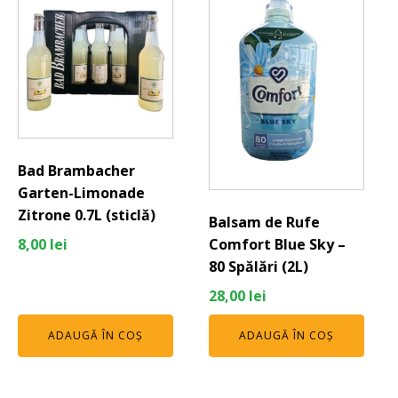
Bad Brambacher
Garten-Limonade
Zitrone 0.7L (sticlă)
Balsam de Rufe
Comfort Blue Sky –
8,00
lei
80 Spălări (2L)
28,00
lei
ADAUGĂ ÎN COȘ
ADAUGĂ ÎN COȘ