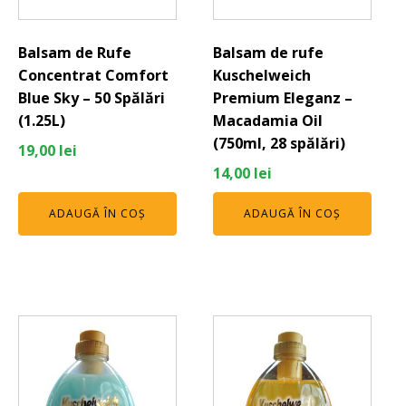
Balsam de Rufe
Balsam de rufe
Concentrat Comfort
Kuschelweich
Blue Sky – 50 Spălări
Premium Eleganz –
(1.25L)
Macadamia Oil
(750ml, 28 spălări)
19,00
lei
14,00
lei
ADAUGĂ ÎN COȘ
ADAUGĂ ÎN COȘ