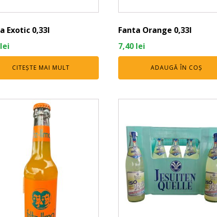
a Exotic 0,33l
Fanta Orange 0,33l
lei
7,40
lei
CITEȘTE MAI MULT
ADAUGĂ ÎN COȘ