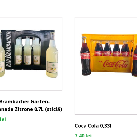
 Brambacher Garten-
nade Zitrone 0.7L (sticlă)
lei
Coca Cola 0,33l
7,40
lei