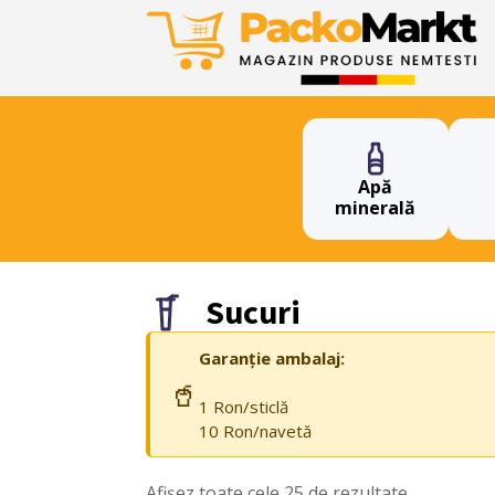
Apă
minerală
Sucuri
Garanție ambalaj:
🥤
1 Ron/sticlă
10 Ron/navetă
Afișez toate cele 25 de rezultate