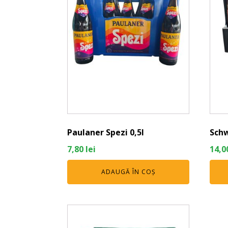
Paulaner Spezi 0,5l
Schw
7,80
lei
14,0
ADAUGĂ ÎN COȘ