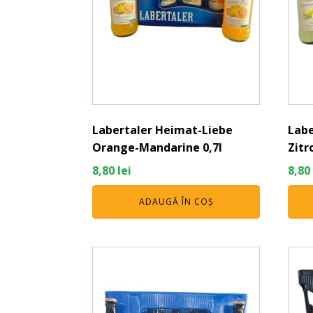
Labertaler Heimat-Liebe
Labe
Orange-Mandarine 0,7l
Zitr
8,80
lei
8,80
ADAUGĂ ÎN COȘ