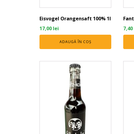
Eisvogel Orangensaft 100% 1l
Fant
17,00
lei
7,40
ADAUGĂ ÎN COȘ