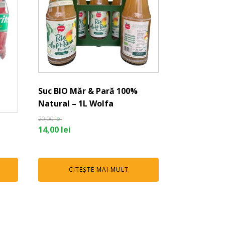
Suc BIO Măr & Pară 100%
Natural – 1L Wolfa
20,00
lei
Prețul
Prețul
14,00
lei
inițial
curent
a
este:
fost:
14,00 lei.
CITEȘTE MAI MULT
20,00 lei.