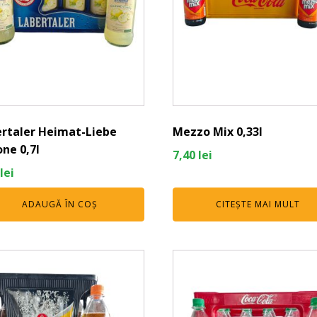
rtaler Heimat-Liebe
Mezzo Mix 0,33l
one 0,7l
7,40
lei
lei
ADAUGĂ ÎN COȘ
CITEȘTE MAI MULT