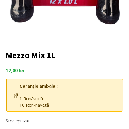
Mezzo Mix 1L
12,00
lei
Garanție ambalaj:
🥤
1 Ron/sticlă
10 Ron/navetă
Stoc epuizat