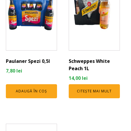
Paulaner Spezi 0,5l
Schweppes White
Peach 1L
7,80
lei
14,00
lei
ADAUGĂ ÎN COȘ
CITEȘTE MAI MULT