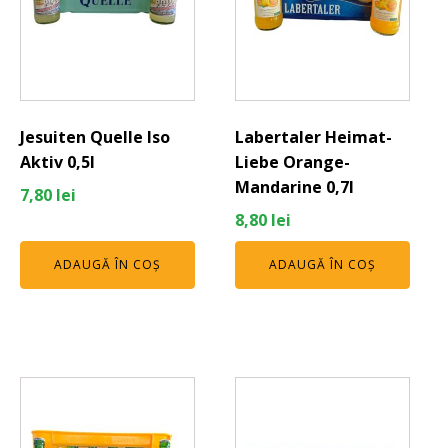
Jesuiten Quelle Iso
Labertaler Heimat-
Aktiv 0,5l
Liebe Orange-
Mandarine 0,7l
7,80
lei
8,80
lei
ADAUGĂ ÎN COȘ
ADAUGĂ ÎN COȘ