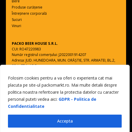
Bere
Produse curățenie
Întreținere corporală
Sucuri
Vinuri
PACKO BEER HOUSE S.R.L.
CUI: RO47220983
Număr registrul comerțului: J2022001914207
Adresa: JUD. HUNEDOARA, MUN. ORĂŞTIE, STR. ARMATEI, BL.2,
SC.A, ET.1, AP.5
Folosim cookies pentru a va oferi o experienta cat mai
Toate drepturile rezervate - PACKO BEER HOUSE S.R.L.
placuta pe site-ul packomarkt.ro. Mai multe detalii despre
web design by
DOW MEDIA
politica noastra referitoare la protectia datelor cu caracter
0
personal puteti vedea aici:
GDPR - Politica de
Confidentialitate
Accepta