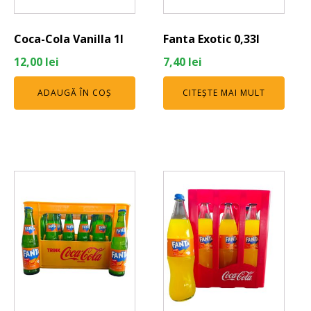
Coca-Cola Vanilla 1l
Fanta Exotic 0,33l
12,00
lei
7,40
lei
ADAUGĂ ÎN COȘ
CITEȘTE MAI MULT