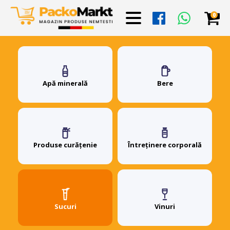
0
Apă minerală
Bere
Produse curățenie
Întreținere corporală
Sucuri
Vinuri