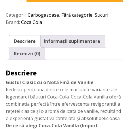
Cola
Vanilla
Categorii:
Carbogazoase
,
Fără categorie
,
Sucuri
1l
Brand:
Coca Cola
Descriere
Informații suplimentare
Recenzii (0)
Descriere
Gustul Clasic cu o Notă Fină de Vanilie
Redescoperiți una dintre cele mai iubite variante ale
legendarei băuturi Coca-Cola. Coca-Cola Vanilla oferă
combinația perfectă între efervescența revigorantă a
rețetei clasice și o aromă delicată de vanilie, rezultând
o experiență gustativă catifelată și absolut delicioasă.
De ce să alegi Coca-Cola Vanilla (Import