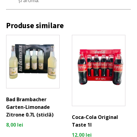
și aroma.
Produse similare
Bad Brambacher
Garten-Limonade
Zitrone 0.7L (sticlă)
Coca-Cola Original
Taste 1l
8,00
lei
12,00
lei