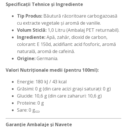
Specificații Tehnice și Ingrediente
Tip Produs:
Băutură răcoritoare carbogazoasă
cu extracte vegetale și aromă de vanilie.
Volum Sticlă:
1,0 Litru (Ambalaj PET returnabil).
Ingrediente:
Apă, zahăr, dioxid de carbon,
colorant: E 150d, acidifiant: acid fosforic, aromă
naturală, aromă de cafeină.
Origine:
Germania.
Valori Nutriționale medii (pentru 100ml):
Energie: 180 kJ / 43 kcal
Grăsimi: 0 g (din care acizi grași saturați: 0 g)
Glucide: 10,6 g (din care zaharuri: 10,6 g)
Proteine: 0 g
Sare: 0 g
Garanție Ambalaje și Navete