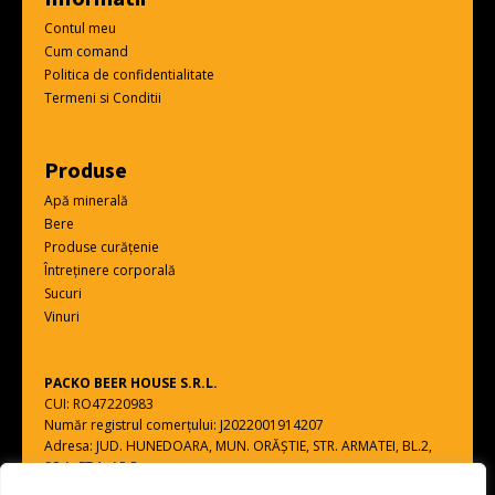
Contul meu
Cum comand
Politica de confidentialitate
Termeni si Conditii
Produse
Apă minerală
Bere
Produse curățenie
Întreținere corporală
Sucuri
Vinuri
PACKO BEER HOUSE S.R.L.
CUI: RO47220983
Număr registrul comerțului: J2022001914207
Adresa: JUD. HUNEDOARA, MUN. ORĂŞTIE, STR. ARMATEI, BL.2,
SC.A, ET.1, AP.5