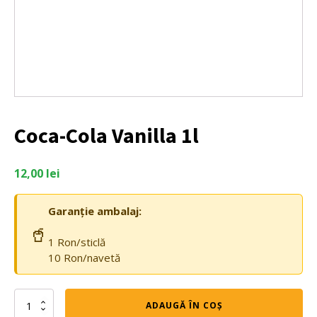
Coca-Cola Vanilla 1l
12,00
lei
Garanție ambalaj:
🥤
1 Ron/sticlă
10 Ron/navetă
Cantitate
ADAUGĂ ÎN COȘ
Coca-