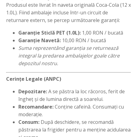
Produsul este livrat în naveta originală Coca-Cola (12 x
1.0L). Fiind ambalaje incluse într-un circuit de
returnare extern, se percep următoarele garanții:
Garanție Sticlă PET (1.0L):
1,00 RON / bucată
Garanție Navetă:
10,00 RON / bucată
Suma reprezentând garanția se returnează
integral la predarea ambalajelor goale către
depozitul nostru.
Cerințe Legale (ANPC)
Depozitare:
A se păstra la loc răcoros, ferit de
îngheț și de lumina directă a soarelui.
Recomandare:
Conține cafeină. Consumați cu
moderație.
Consum:
După deschidere, se recomandă
păstrarea la frigider pentru a menține acidularea