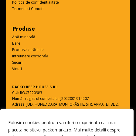
Politica de confidentialitate
Termeni si Conditii
Produse
Apă minerală
Bere
Produse curățenie
Întreținere corporală
Sucuri
Vinuri
PACKO BEER HOUSE S.R.L.
CUI: RO47220983
Număr registrul comerțului: J2022001914207
Adresa: JUD. HUNEDOARA, MUN. ORĂŞTIE, STR. ARMATEI, BL.2,
SC.A, ET.1, AP.5
Folosim cookies pentru a va oferi o experienta cat mai
Toate drepturile rezervate - PACKO BEER HOUSE S.R.L.
placuta pe site-ul packomarkt.ro. Mai multe detalii despre
web design by
DOW MEDIA