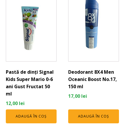
Pastă de dinți Signal
Deodorant 8X4 Men
Kids Super Mario 0-6
Oceanic Boost No.17,
ani Gust Fructat 50
150 ml
ml
17,00
lei
12,00
lei
ADAUGĂ ÎN COȘ
ADAUGĂ ÎN COȘ