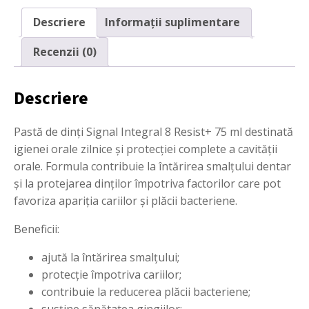
8
Resist+
Descriere
Informații suplimentare
75
ml
Recenzii (0)
Descriere
Pastă de dinți Signal Integral 8 Resist+ 75 ml destinată
igienei orale zilnice și protecției complete a cavității
orale. Formula contribuie la întărirea smalțului dentar
și la protejarea dinților împotriva factorilor care pot
favoriza apariția cariilor și plăcii bacteriene.
Beneficii:
ajută la întărirea smalțului;
protecție împotriva cariilor;
contribuie la reducerea plăcii bacteriene;