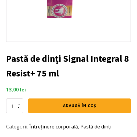
Pastă de dinți Signal Integral 8
Resist+ 75 ml
13,00
lei
Cantitate
ADAUGĂ ÎN COȘ
Pastă
de
dinți
Categorii:
Întreținere corporală
,
Pastă de dinți
Signal
Integral