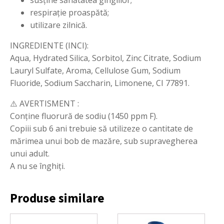
susține sănătatea gingiilor;
respirație proaspătă;
utilizare zilnică.
INGREDIENTE (INCI):
Aqua, Hydrated Silica, Sorbitol, Zinc Citrate, Sodium
Lauryl Sulfate, Aroma, Cellulose Gum, Sodium
Fluoride, Sodium Saccharin, Limonene, CI 77891.
⚠️ AVERTISMENT :
Conține fluorură de sodiu (1450 ppm F).
Copiii sub 6 ani trebuie să utilizeze o cantitate de
mărimea unui bob de mazăre, sub supravegherea
unui adult.
A nu se înghiți.
Produse similare