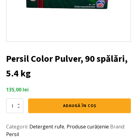
Persil Color Pulver, 90 spălări,
5.4 kg
135,00
lei
Cantitate
ADAUGĂ ÎN COȘ
Persil
Color
Pulver,
Categorii:
Detergent rufe
,
Produse curățenie
Brand:
90
spălări,
Persil