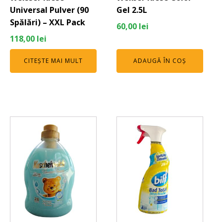
Universal Pulver (90
Gel 2.5L
Spălări) – XXL Pack
60,00
lei
118,00
lei
CITEȘTE MAI MULT
ADAUGĂ ÎN COȘ