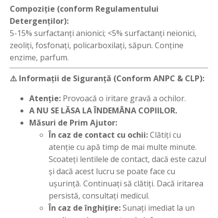
Compoziție (conform Regulamentului
Detergenților):
5-15% surfactanți anionici; <5% surfactanți neionici,
zeoliți, fosfonați, policarboxilați, săpun. Conține
enzime, parfum.
⚠️ Informații de Siguranță (Conform ANPC & CLP):
Atenție:
Provoacă o iritare gravă a ochilor.
A NU SE LĂSA LA ÎNDEMÂNA COPIILOR.
Măsuri de Prim Ajutor:
În caz de contact cu ochii:
Clătiți cu
atenție cu apă timp de mai multe minute.
Scoateți lentilele de contact, dacă este cazul
și dacă acest lucru se poate face cu
ușurință. Continuați să clătiți. Dacă iritarea
persistă, consultați medicul.
În caz de înghițire:
Sunați imediat la un