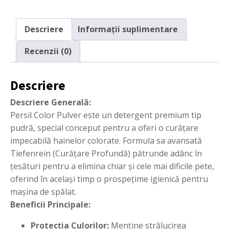
5.4
kg
Descriere
Informații suplimentare
Recenzii (0)
Descriere
Descriere Generală:
Persil Color Pulver
este un detergent premium tip
pudră, special conceput pentru a oferi o curățare
impecabilă hainelor colorate. Formula sa avansată
Tiefenrein
(Curățare Profundă) pătrunde adânc în
țesături pentru a elimina chiar și cele mai dificile pete,
oferind în același timp o prospețime igienică pentru
mașina de spălat.
Beneficii Principale:
Protecția Culorilor:
Menține strălucirea