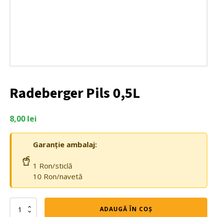
Radeberger Pils 0,5L
8,00
lei
Garanție ambalaj:
🥤
1 Ron/sticlă
10 Ron/navetă
Cantitate
ADAUGĂ ÎN COȘ
Radeberger