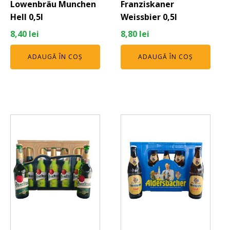
Lowenbräu Munchen
Franziskaner
Hell 0,5l
Weissbier 0,5l
8,40
lei
8,80
lei
ADAUGĂ ÎN COȘ
ADAUGĂ ÎN COȘ