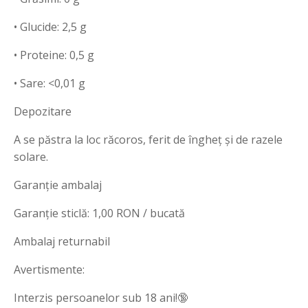
• Glucide: 2,5 g
• Proteine: 0,5 g
• Sare: <0,01 g
Depozitare
A se păstra la loc răcoros, ferit de îngheț și de razele
solare.
Garanție ambalaj
Garanție sticlă: 1,00 RON / bucată
Ambalaj returnabil
Avertismente:
Interzis persoanelor sub 18 ani!🔞