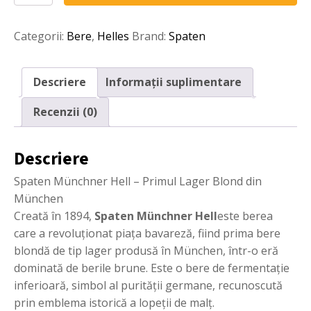
Hell
0,5l
Categorii:
Bere
,
Helles
Brand:
Spaten
Descriere
Informații suplimentare
Recenzii (0)
Descriere
Spaten Münchner Hell – Primul Lager Blond din
München
Creată în 1894,
Spaten Münchner Hell
este berea
care a revoluționat piața bavareză, fiind prima bere
blondă de tip lager produsă în München, într-o eră
dominată de berile brune. Este o bere de fermentație
inferioară, simbol al purității germane, recunoscută
prin emblema istorică a lopeții de malț.