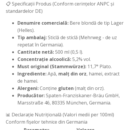
📋 Specificații Produs (Conform cerințelor ANPC și
standardelor DE)
Denumire comercială:
Bere blondă de tip Lager
(Helles).
Tip ambalaj:
Sticlă de sticlă (Mehrweg - de uz
repetat în Germania).
Cantitate netă:
500 ml (0,5 l).
Concentrație alcoolică:
5,2% vol.
Must original (Stammwürze):
11,7° Plato.
Ingrediente:
Apă,
malț din orz
, hamei, extract
de hamei.
Alergeni:
Conține
gluten
(malț din orz).
Producător:
Spaten-Franziskaner-Bräu GmbH,
Marsstraße 46, 80335 München, Germania.
📊 Declarație Nutrițională (Valori medii per 100ml)
Conform fișelor tehnice din Germania