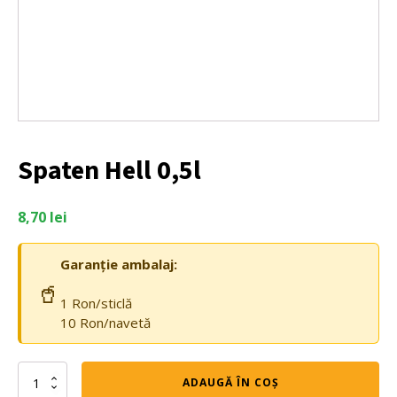
Spaten Hell 0,5l
8,70
lei
Garanție ambalaj:
🥤
1 Ron/sticlă
10 Ron/navetă
Cantitate
ADAUGĂ ÎN COȘ
Spaten