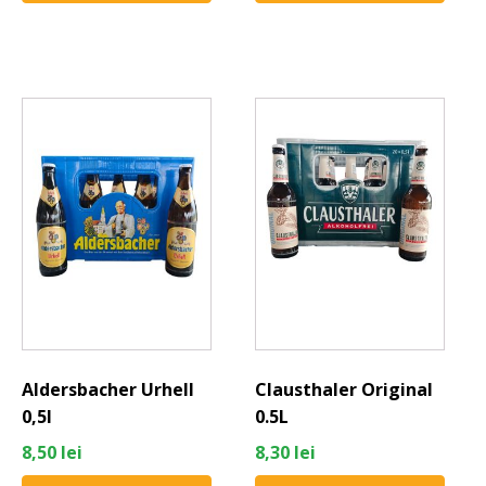
Aldersbacher Urhell
Clausthaler Original
0,5l
0.5L
8,50
lei
8,30
lei