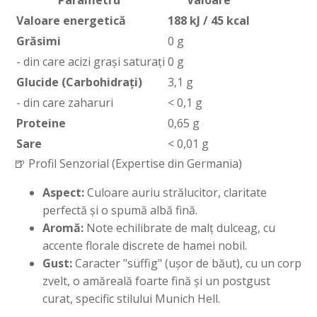
Parametru
Valoare
Valoare energetică
188 kJ / 45 kcal
Grăsimi
0 g
- din care acizi grași saturați
0 g
Glucide (Carbohidrați)
3,1 g
- din care zaharuri
< 0,1 g
Proteine
0,65 g
Sare
< 0,01 g
🍺 Profil Senzorial (Expertise din Germania)
Aspect:
Culoare auriu strălucitor, claritate
perfectă și o spumă albă fină.
Aromă:
Note echilibrate de malț dulceag, cu
accente florale discrete de hamei nobil.
Gust:
Caracter "süffig" (ușor de băut), cu un corp
zvelt, o amăreală foarte fină și un postgust
curat, specific stilului Munich Hell.