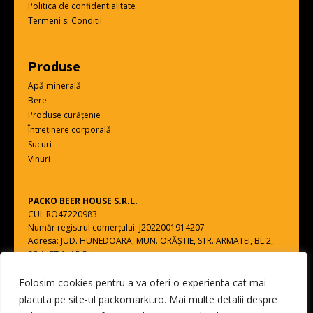
Politica de confidentialitate
Termeni si Conditii
Produse
Apă minerală
Bere
Produse curățenie
Întreținere corporală
Sucuri
Vinuri
PACKO BEER HOUSE S.R.L.
CUI: RO47220983
Număr registrul comerțului: J2022001914207
Adresa: JUD. HUNEDOARA, MUN. ORĂŞTIE, STR. ARMATEI, BL.2,
SC.A, ET.1, AP.5
Folosim cookies pentru a va oferi o experienta cat mai
Toate drepturile rezervate - PACKO BEER HOUSE S.R.L.
placuta pe site-ul packomarkt.ro. Mai multe detalii despre
web design by
DOW MEDIA