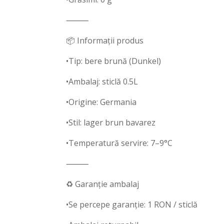
⸻
📦 Informații produs
•Tip: bere brună (Dunkel)
•Ambalaj: sticlă 0.5L
•Origine: Germania
•Stil: lager brun bavarez
•Temperatură servire: 7–9°C
⸻
♻️ Garanție ambalaj
•Se percepe garanție: 1 RON / sticlă