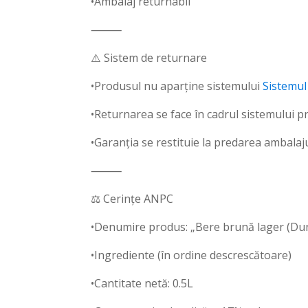
•Ambalaj returnabil
⸻
⚠️ Sistem de returnare
•Produsul nu aparține sistemului
Sistemul
•Returnarea se face în cadrul sistemului p
•Garanția se restituie la predarea ambalaj
⸻
⚖️ Cerințe ANPC
•Denumire produs: „Bere brună lager (Dun
•Ingrediente (în ordine descrescătoare)
•Cantitate netă: 0.5L