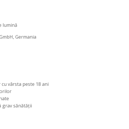
de lumină
g GmbH, Germania
 cu vârsta peste 18 ani
orilor
nate
 grav sănătății