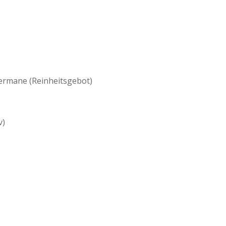
 germane (Reinheitsgebot)
v)