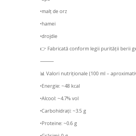
•malț de orz
•hamei
•drojdie
👉 Fabricată conform legii purității berii
⸻
📊 Valori nutriționale (100 ml – aproximati
•Energie: ~48 kcal
•Alcool: ~4.7% vol
•Carbohidrați: ~3.5 g
•Proteine: ~0.6 g
•Grăsimi: 0 g