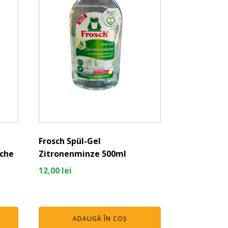
Frosch Spül-Gel
sche
Zitronenminze 500ml
12,00
lei
ADAUGĂ ÎN COȘ