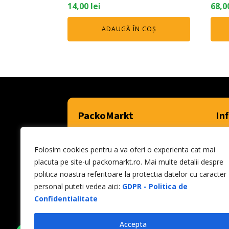
14,00
lei
68,0
ADAUGĂ ÎN COȘ
PackoMarkt
In
Acasa
Cont
Contul meu
Cum
Folosim cookies pentru a va oferi o experienta cat mai
Despre noi
Poli
placuta pe site-ul packomarkt.ro. Mai multe detalii despre
Contact
Term
politica noastra referitoare la protectia datelor cu caracter
personal puteti vedea aici:
GDPR - Politica de
Confidentialitate
Toate drepturile rezervate - PACKO BEER HOUSE S.R.
Accepta
web design by
DOW MEDIA