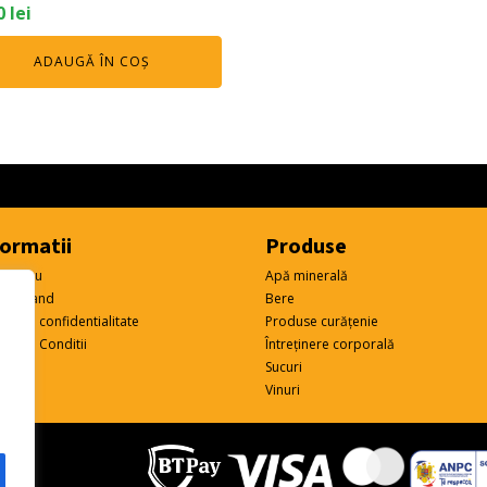
0
lei
ADAUGĂ ÎN COȘ
formatii
Produse
ul meu
Apă minerală
 comand
Bere
tica de confidentialitate
Produse curățenie
eni si Conditii
Întreținere corporală
Sucuri
Vinuri
L.