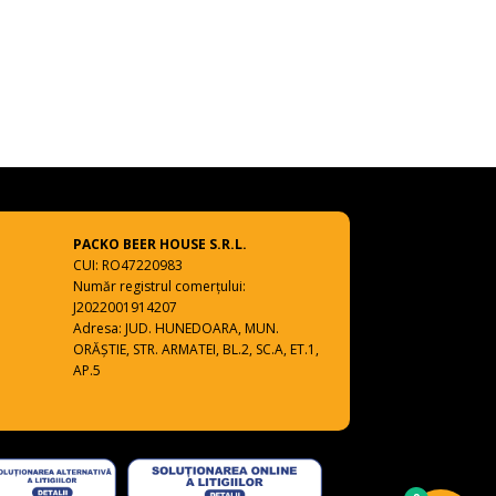
PACKO BEER HOUSE S.R.L.
CUI: RO47220983
Număr registrul comerțului:
J2022001914207
Adresa: JUD. HUNEDOARA, MUN.
ORĂŞTIE, STR. ARMATEI, BL.2, SC.A, ET.1,
AP.5