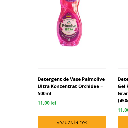
Detergent de Vase Palmolive
Dete
Ultra Konzentrat Orchidee –
Gel 
500ml
Gran
(450
11,00
lei
11,0
ADAUGĂ ÎN COȘ