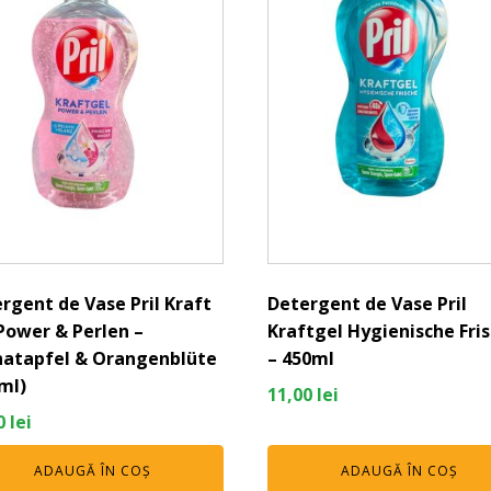
rgent de Vase Pril Kraft
Detergent de Vase Pril
Power & Perlen –
Kraftgel Hygienische Fri
atapfel & Orangenblüte
– 450ml
ml)
11,00
lei
0
lei
ADAUGĂ ÎN COȘ
ADAUGĂ ÎN COȘ