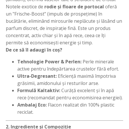
Notele exotice de
rodie și floare de portocal
oferă
un "Frische-Boost" (impuls de prospețime) în
bucătărie, eliminând mirosurile neplăcute și lăsând un
parfum discret, de inspirație fină. Este un produs
concentrat, activ chiar și în apă rece, ceea ce îți
permite să economisești energie și timp.
De ce să îl adaugi în coș?
Tehnologie Power & Perlen:
Perle minerale
active pentru îndepărtarea crustelor fără efort.
Ultra-Degresant:
Eficiență maximă împotriva
grăsimii, amidonului și resturilor arse.
Formulă Kaltaktiv:
Curăță excelent și în apă
rece (recomandat pentru economisirea energiei).
Ambalaj Eco:
Flacon realizat din 100% plastic
reciclat.
2. Ingrediente și Compoziție