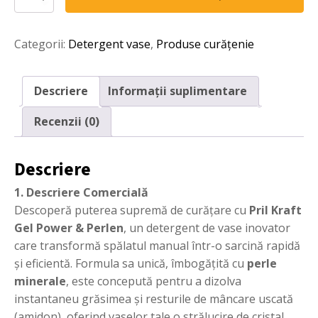
Detergent
de
Vase
Categorii:
Detergent vase
,
Produse curățenie
Pril
Kraft
Gel
Power
Descriere
Informații suplimentare
&
Perlen
Recenzii (0)
–
Granatapfel
&
Descriere
Orangenblüte
(450ml)
1. Descriere Comercială
Descoperă puterea supremă de curățare cu
Pril Kraft
Gel Power & Perlen
, un detergent de vase inovator
care transformă spălatul manual într-o sarcină rapidă
și eficientă. Formula sa unică, îmbogățită cu
perle
minerale
, este concepută pentru a dizolva
instantaneu grăsimea și resturile de mâncare uscată
(amidon), oferind vaselor tale o strălucire de cristal.