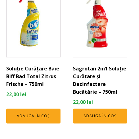
Soluție Curățare Baie
Sagrotan 2in1 Soluție
Biff Bad Total Zitrus
Curățare și
Frische – 750ml
Dezinfectare
Bucătărie – 750ml
22,00
lei
22,00
lei
ADAUGĂ ÎN COȘ
ADAUGĂ ÎN COȘ