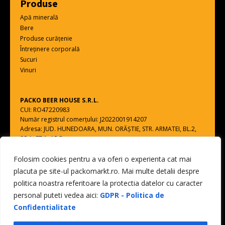
Produse
Apă minerală
Bere
Produse curățenie
Întreținere corporală
Sucuri
Vinuri
PACKO BEER HOUSE S.R.L.
CUI: RO47220983
Număr registrul comerțului: J2022001914207
Adresa: JUD. HUNEDOARA, MUN. ORĂŞTIE, STR. ARMATEI, BL.2,
SC.A, ET.1, AP.5
Folosim cookies pentru a va oferi o experienta cat mai
Toate drepturile rezervate - PACKO BEER HOUSE S.R.L.
placuta pe site-ul packomarkt.ro. Mai multe detalii despre
web design by
DOW MEDIA
politica noastra referitoare la protectia datelor cu caracter
0
personal puteti vedea aici:
GDPR - Politica de
Confidentialitate