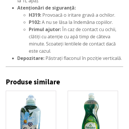
la 1L apă).
Atenționări de siguranță:
H319:
Provoacă o iritare gravă a ochilor.
P102:
A nu se lăsa la îndemâna copiilor.
Primul ajutor:
În caz de contact cu ochii,
clătiți cu atenție cu apă timp de câteva
minute. Scoateți lentilele de contact dacă
este cazul.
Depozitare:
Păstrați flaconul în poziție verticală.
Produse similare