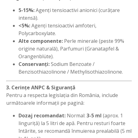
5-15%:
Agenți tensioactivi anionici (curățare
intensă).
<5%:
Agenți tensioactivi amfoteri,
Polycarboxylate.
Alte componente:
Perle minerale (peste 99%
origine naturală), Parfumuri (Granatapfel &
Orangenblüte).
Conservanți:
Sodium Benzoate /
Benzisothiazolinone / Methylisothiazolinone.
3. Cerințe ANPC & Siguranță
Pentru a respecta legislația din România, include
următoarele informații pe pagină:
Dozaj recomandat:
Normal:
3-5 ml
(aprox. 1
linguriță) la 5 litri de apă. Pentru resturi foarte
întărite, se recomandă înmuierea prealabilă (5 ml