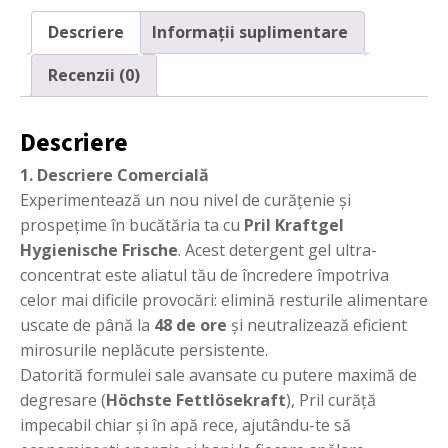
Hygienische
Frische
Descriere
Informații suplimentare
–
450ml
Recenzii (0)
Descriere
1. Descriere Comercială
Experimentează un nou nivel de curățenie și
prospețime în bucătăria ta cu
Pril Kraftgel
Hygienische Frische
. Acest detergent gel ultra-
concentrat este aliatul tău de încredere împotriva
celor mai dificile provocări: elimină resturile alimentare
uscate de până la
48 de ore
și neutralizează eficient
mirosurile neplăcute persistente.
Datorită formulei sale avansate cu putere maximă de
degresare (
Höchste Fettlösekraft
), Pril curăță
impecabil chiar și în apă rece, ajutându-te să