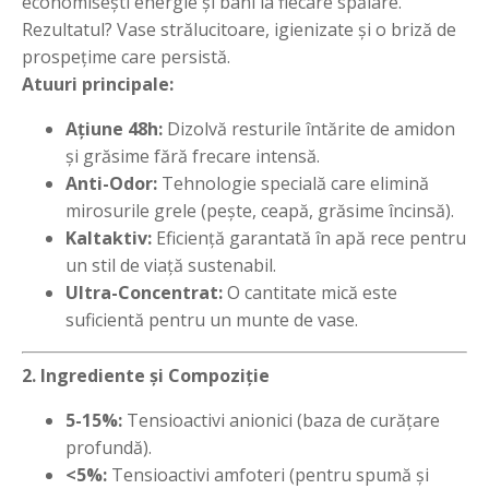
economisești energie și bani la fiecare spălare.
Rezultatul? Vase strălucitoare, igienizate și o briză de
prospețime care persistă.
Atuuri principale:
Ațiune 48h:
Dizolvă resturile întărite de amidon
și grăsime fără frecare intensă.
Anti-Odor:
Tehnologie specială care elimină
mirosurile grele (pește, ceapă, grăsime încinsă).
Kaltaktiv:
Eficiență garantată în apă rece pentru
un stil de viață sustenabil.
Ultra-Concentrat:
O cantitate mică este
suficientă pentru un munte de vase.
2. Ingrediente și Compoziție
5-15%:
Tensioactivi anionici (baza de curățare
profundă).
<5%:
Tensioactivi amfoteri (pentru spumă și