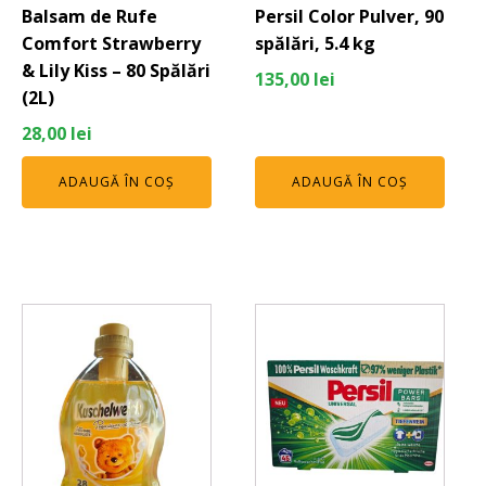
Balsam de Rufe
Persil Color Pulver, 90
Comfort Strawberry
spălări, 5.4 kg
& Lily Kiss – 80 Spălări
135,00
lei
(2L)
28,00
lei
ADAUGĂ ÎN COȘ
ADAUGĂ ÎN COȘ