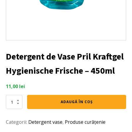
Detergent de Vase Pril Kraftgel
Hygienische Frische – 450ml
11,00
lei
Cantitate
ADAUGĂ ÎN COȘ
Detergent
de
Vase
Categorii:
Detergent vase
,
Produse curățenie
Pril
Kraftgel