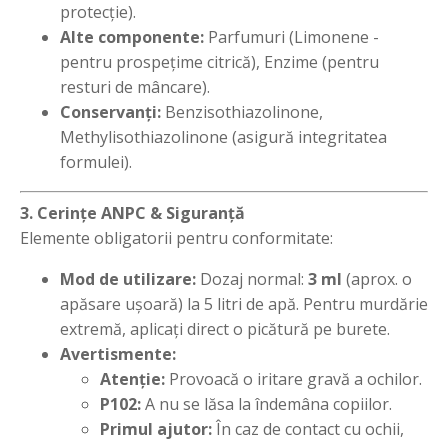
protecție).
Alte componente:
Parfumuri (Limonene -
pentru prospețime citrică), Enzime (pentru
resturi de mâncare).
Conservanți:
Benzisothiazolinone,
Methylisothiazolinone (asigură integritatea
formulei).
3. Cerințe ANPC & Siguranță
Elemente obligatorii pentru conformitate:
Mod de utilizare:
Dozaj normal:
3 ml
(aprox. o
apăsare ușoară) la 5 litri de apă. Pentru murdărie
extremă, aplicați direct o picătură pe burete.
Avertismente:
Atenție:
Provoacă o iritare gravă a ochilor.
P102:
A nu se lăsa la îndemâna copiilor.
Primul ajutor:
În caz de contact cu ochii,