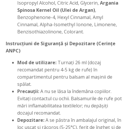
Isopropyl Alcohol, Citric Acid, Glycerin,
Argania
Spinosa Kernel Oil (Ulei de Argan)
,
Benzophenone-4, Hexyl Cinnamal, Amyl
Cinnamal, Alpha-Isomethyl Ionone, Limonene,
Benzisothiazolinone, Colorant.
Instrucțiuni de Siguranță și Depozitare (Cerințe
ANPC)
Mod de utilizare:
Turnați 26 ml (dozaj
recomandat pentru 4-5 kg de rufe) în
compartimentul pentru balsam al mașinii de
spălat.
Precauții:
A nu se lăsa la îndemâna copiilor.
Evitați contactul cu ochii. Balsamurile de rufe pot
mări inflamabilitatea textilelor; nu depășiți
dozajul recomandat.
Depozitare:
A se păstra în ambalajul original, în
loc uscat și răcoros (5-25°C), ferit de îngheț și de