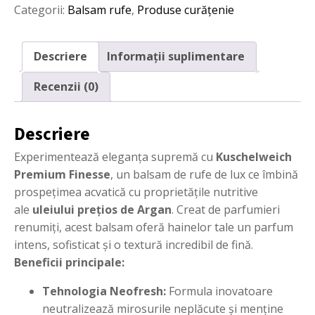
Categorii:
Balsam rufe
,
Produse curățenie
Kuschelweich
Premium
Finesse
–
Descriere
Informații suplimentare
Argan
Oil
Recenzii (0)
(28
spălări,
750ml)
Descriere
Experimentează eleganța supremă cu
Kuschelweich
Premium Finesse
, un balsam de rufe de lux ce îmbină
prospețimea acvatică cu proprietățile nutritive
ale
uleiului prețios de Argan
. Creat de parfumieri
renumiți, acest balsam oferă hainelor tale un parfum
intens, sofisticat și o textură incredibil de fină.
Beneficii principale:
Tehnologia Neofresh:
Formula inovatoare
neutralizează mirosurile neplăcute și menține