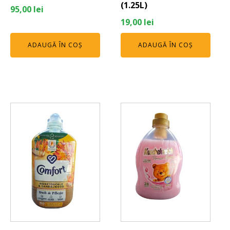
(1.25L)
95,00
lei
19,00
lei
ADAUGĂ ÎN COȘ
ADAUGĂ ÎN COȘ